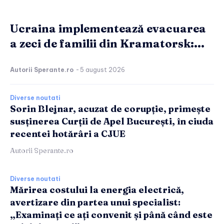
Ucraina implementează evacuarea
a zeci de familii din Kramatorsk:...
Autorii Sperante.ro
-
5 august 2026
Diverse noutati
Sorin Blejnar, acuzat de corupție, primește
susținerea Curții de Apel București, în ciuda
recentei hotărâri a CJUE
Autorii Sperante.ro
Diverse noutati
Mărirea costului la energia electrică,
avertizare din partea unui specialist:
„Examinați ce ați convenit și până când este