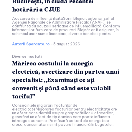
București, în ciuda recentei
hotărâri a CJUE
Acuzarea de influență ilicităSorin Blejnar, anterior şef al
Agenției Naționale de Administrare Fiscală (ANAF), se
confruntă cu acuzații serioase de influență ilicită. Conform
informațiilor furnizate de procurori, Blejnar ar fi asigurat, în
schimbul unor sume financiare, diverse beneficii pentru...
Autorii Sperante.ro
-
5 august 2026
Diverse noutati
Mărirea costului la energia
electrică, avertizare din partea unui
specialist: „Examinați ce ați
convenit și până când este valabil
tariful”
Consecințele majorării facturilor de
electricitateMajorarea facturilor pentru electricitate are
un efect considerabil asupra gospodăriilor și afacerilor,
generând un efect de tip domino care poate influența
întreaga economie. Pe măsură ce tarifele energetice
cresc, consumatorii simt povara financiară în bugetele...