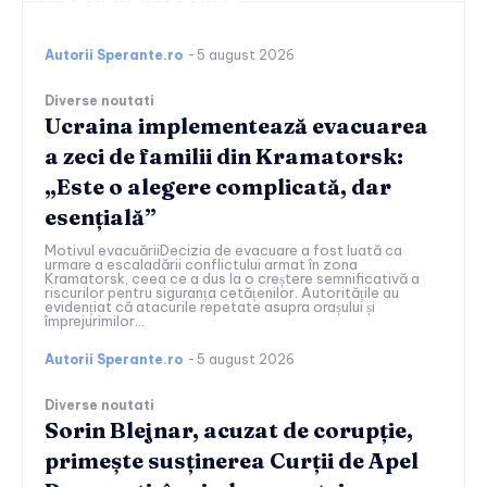
Continuați lectura
Autorii Sperante.ro
-
5 august 2026
Diverse noutati
Ucraina implementează evacuarea
a zeci de familii din Kramatorsk:
„Este o alegere complicată, dar
esențială”
Motivul evacuăriiDecizia de evacuare a fost luată ca
urmare a escaladării conflictului armat în zona
Kramatorsk, ceea ce a dus la o creștere semnificativă a
riscurilor pentru siguranța cetățenilor. Autoritățile au
evidențiat că atacurile repetate asupra orașului și
împrejurimilor...
Autorii Sperante.ro
-
5 august 2026
Diverse noutati
Sorin Blejnar, acuzat de corupție,
primește susținerea Curții de Apel