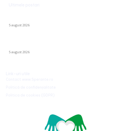
Ultimele postari
Ucraina implementează evacuarea a zeci de familii din
Kramatorsk: „Este o alegere complicată, dar esențială”
5 august 2026
Sorin Blejnar, acuzat de corupție, primește susținerea Curții de
Apel București, în ciuda recentei hotărâri a CJUE
5 august 2026
Link-uri utile
Contact www.Sperante.ro
Politică de confidențialitate
Politica de cookies (GDPR)