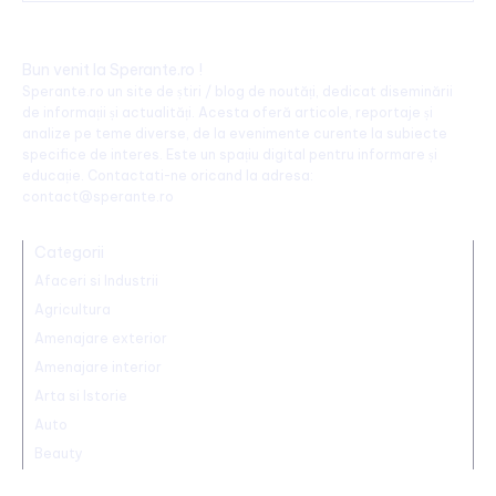
Bun venit la Sperante.ro !
Sperante.ro un site de știri / blog de noutăți, dedicat diseminării
de informații și actualități. Acesta oferă articole, reportaje și
analize pe teme diverse, de la evenimente curente la subiecte
specifice de interes. Este un spațiu digital pentru informare și
educație. Contactati-ne oricand la adresa:
contact@sperante.ro
Categorii
Afaceri si Industrii
Agricultura
Amenajare exterior
Amenajare interior
Arta si Istorie
Auto
Beauty