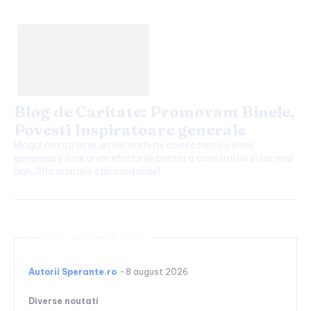
Blog de Caritate: Promovam Binele,
Povesti Inspiratoare generale
Blogul nostru este un loc unde ne conectam cu inimi
generoase si ne unim eforturile pentru a construi un viitor mai
bun. Afla ultimele stiri caritabile!
Continuați lectura
Autorii Sperante.ro
-
8 august 2026
Diverse noutati