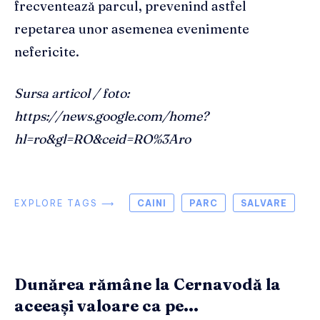
frecventează parcul, prevenind astfel
repetarea unor asemenea evenimente
nefericite.
Sursa articol / foto:
https://news.google.com/home?
hl=ro&gl=RO&ceid=RO%3Aro
EXPLORE TAGS ⟶
CAINI
PARC
SALVARE
Dunărea rămâne la Cernavodă la
aceeași valoare ca pe...