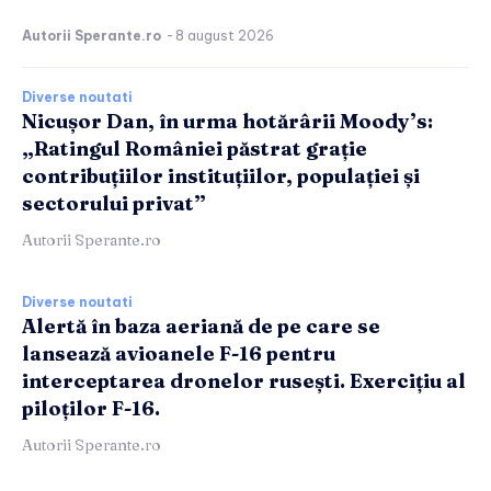
Autorii Sperante.ro
-
8 august 2026
Diverse noutati
Nicușor Dan, în urma hotărârii Moody’s:
„Ratingul României păstrat grație
contribuțiilor instituțiilor, populației și
sectorului privat”
Autorii Sperante.ro
Diverse noutati
Alertă în baza aeriană de pe care se
lansează avioanele F-16 pentru
interceptarea dronelor rusești. Exercițiu al
piloților F-16.
Autorii Sperante.ro