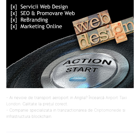
- Ai nevoie de transport aeroport in Anglia? Încearcă
Airport Taxi
London
. Calitate la prețul corect.
- Companie specializata in tranzactionarea de
Criptomonede
si
infrastructura blockchain.