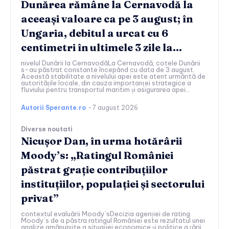
Dunărea rămâne la Cernavodă la
aceeași valoare ca pe 3 august; în
Ungaria, debitul a urcat cu 6
centimetri în ultimele 3 zile la...
nivelul Dunării la CernavodăLa Cernavodă, cotele Dunării
s-au păstrat constante începând cu data de 3 august.
Această stabilitate a nivelului apei este atent urmărită de
autoritățile locale, din cauza importanței strategice a
fluviului pentru transportul maritim și asigurarea apei...
Autorii Sperante.ro
-
7 august 2026
Diverse noutati
Nicușor Dan, în urma hotărârii
Moody’s: „Ratingul României
păstrat grație contribuțiilor
instituțiilor, populației și sectorului
privat”
contextul evaluării Moody’sDecizia agenției de rating
Moody’s de a păstra ratingul României este rezultatul unei
analize amănunțite a situației economice și politice a țării.