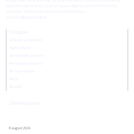
analize pe teme diverse, de la evenimente curente la subiecte
specifice de interes. Este un spațiu digital pentru informare și
educație. Contactati-ne oricand la adresa:
contact@sperante.ro
Categorii
Afaceri si Industrii
Agricultura
Amenajare exterior
Amenajare interior
Arta si Istorie
Auto
Beauty
Ultimele postari
Dunărea rămâne la Cernavodă la aceeași valoare ca pe 3
august; în Ungaria, debitul a urcat cu 6 centimetri în ultimele 3
zile la...
8 august 2026