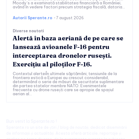
Moody’s a examinată stabilitatea financiară a României,
având în vedere factori precum strategia fiscală, datoria...
Autorii Sperante.ro
-
7 august 2026
Diverse noutati
Alertă în baza aeriană de pe care se
lansează avioanele F-16 pentru
interceptarea dronelor rusești.
Exercițiu al piloților F-16.
Contextul alerteiÎn ultimele săptămâni, tensiunile de la
frontiera estică a Europei au crescut considerabil,
determinând o serie de măsuri de securitate suplimentare
din partea statelor membre NATO. Evenimentele
frecvente cu drone rusești care se apropie de spațiul
aerian al...
Bun venit la Sperante.ro !
Sperante.ro un site de știri / blog de noutăți, dedicat diseminării
de informații și actualități. Acesta oferă articole, reportaje și