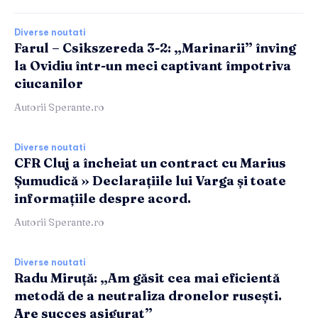
Diverse noutati
Farul – Csikszereda 3-2: „Marinarii” înving
la Ovidiu într-un meci captivant împotriva
ciucanilor
Autorii Sperante.ro
Diverse noutati
CFR Cluj a încheiat un contract cu Marius
Șumudică » Declarațiile lui Varga și toate
informațiile despre acord.
Autorii Sperante.ro
Diverse noutati
Radu Miruță: „Am găsit cea mai eficientă
metodă de a neutraliza dronelor rusești.
Are succes asigurat”