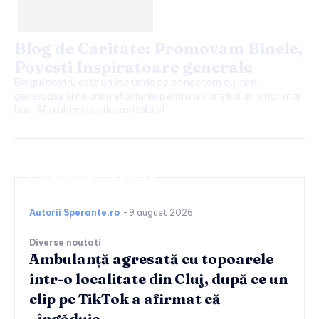
Blog de Caritate: Promovam Binele,
Povesti Inspiratoare generale
Blogul nostru este un loc unde ne conectam cu inimi
generoase si ne unim eforturile pentru a construi un viitor mai
bun. Afla ultimele stiri caritabile!
Continuați lectura
Autorii Sperante.ro
-
9 august 2026
Diverse noutati
Ambulanță agresată cu topoarele
într-o localitate din Cluj, după ce un
clip pe TikTok a afirmat că
„îngăduie…