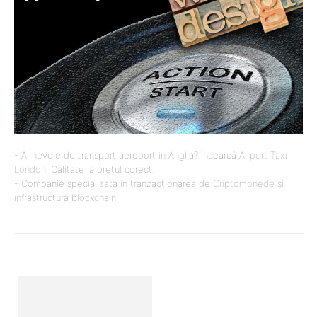
- Ai nevoie de transport aeroport in Anglia? Încearcă
Airport Taxi
London
. Calitate la prețul corect.
- Companie specializata in tranzactionarea de
Criptomonede
si
infrastructura blockchain.