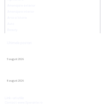
Amenajare exterior
Amenajare interior
Arta si Istorie
Auto
Beauty
Ultimele postari
Ambulanță agresată cu topoarele într-o localitate din Cluj,
după ce un clip pe TikTok a afirmat că „îngăduie…
9 august 2026
Farul – Csikszereda 3-2: „Marinarii” înving la Ovidiu într-un meci
captivant împotriva ciucanilor
8 august 2026
Link-uri utile
Contact www.Sperante.ro