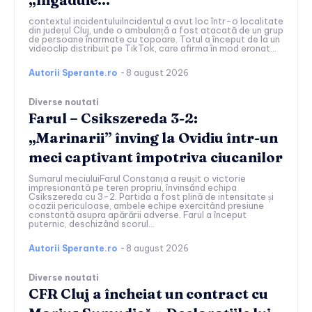
contextul incidentuluiIncidentul a avut loc într-o localitate
din județul Cluj, unde o ambulanță a fost atacată de un grup
de persoane înarmate cu topoare. Totul a început de la un
videoclip distribuit pe TikTok, care afirma în mod eronat...
Autorii Sperante.ro
-
8 august 2026
Diverse noutati
Farul – Csikszereda 3-2:
„Marinarii” înving la Ovidiu într-un
meci captivant împotriva ciucanilor
Sumarul meciuluiFarul Constanța a reușit o victorie
impresionantă pe teren propriu, învinsând echipa
Csikszereda cu 3-2. Partida a fost plină de intensitate și
ocazii periculoase, ambele echipe exercitând presiune
constantă asupra apărării adverse. Farul a început
puternic, deschizând scorul...
Autorii Sperante.ro
-
8 august 2026
Diverse noutati
CFR Cluj a încheiat un contract cu