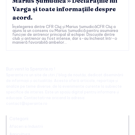
Marius Șumudică » Declarațiile lui
Varga și toate informațiile despre
acord.
Înțelegerea dintre CFR Cluj și Marius ȘumudicăCFR Cluj a
ajuns la un consens cu Marius Șumudică pentru asumarea
funcției de antrenor principal al echipei. Discuțiile dintre
club și antrenor au fost intense, dar s-au încheiat într-o
manieră favorabilă ambelor...
Bun venit la Sperante.ro !
Sperante.ro un site de știri / blog de noutăți, dedicat diseminării
de informații și actualități. Acesta oferă articole, reportaje și
analize pe teme diverse, de la evenimente curente la subiecte
specifice de interes. Este un spațiu digital pentru informare și
educație. Contactati-ne oricand la adresa:
contact@sperante.ro
Categorii
Afaceri si Industrii
Agricultura