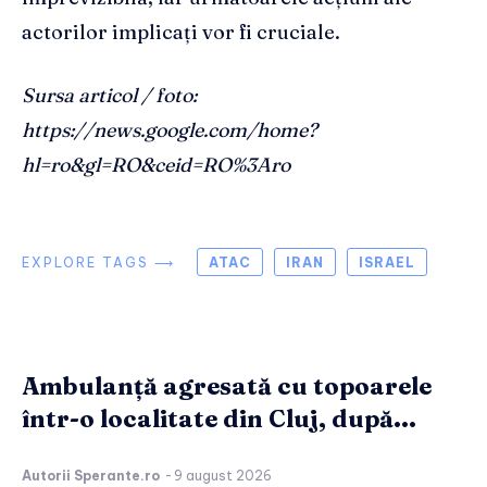
actorilor implicați vor fi cruciale.
Sursa articol / foto:
https://news.google.com/home?
hl=ro&gl=RO&ceid=RO%3Aro
EXPLORE TAGS ⟶
ATAC
IRAN
ISRAEL
Ambulanță agresată cu topoarele
într-o localitate din Cluj, după...
Autorii Sperante.ro
-
9 august 2026