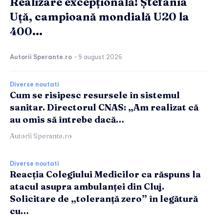
Realizare excepțională! Ștefania
Uță, campioană mondială U20 la
400...
Autorii Sperante.ro
-
9 august 2026
Diverse noutati
Cum se risipesc resursele în sistemul
sanitar. Directorul CNAS: „Am realizat că
au omis să întrebe dacă…
Autorii Sperante.ro
Diverse noutati
Reacția Colegiului Medicilor ca răspuns la
atacul asupra ambulanței din Cluj.
Solicitare de „toleranță zero” în legătură
cu…