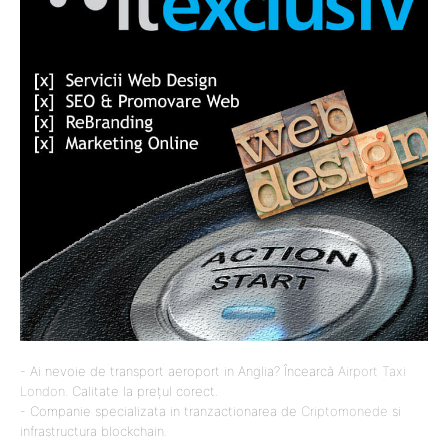
- Ai nevoie de transport aeroport in Anglia? Încearcă
Airport Taxi
London
. Calitate la prețul corect.
- Companie specializata in tranzactionarea de
Criptomonede
si
infrastructura blockchain.