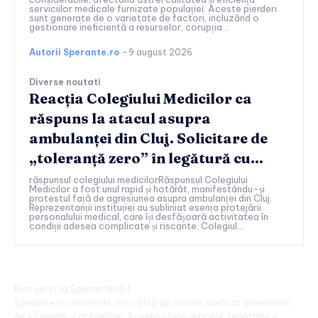
serviciilor medicale furnizate populației. Aceste pierderi
sunt generate de o varietate de factori, incluzând o
gestionare ineficientă a resurselor, corupția...
Autorii Sperante.ro
-
9 august 2026
Diverse noutati
Reacția Colegiului Medicilor ca
răspuns la atacul asupra
ambulanței din Cluj. Solicitare de
„toleranță zero” în legătură cu…
răspunsul colegiului medicilorRăspunsul Colegiului
Medicilor a fost unul rapid și hotărât, manifestându-și
protestul față de agresiunea asupra ambulanței din Cluj.
Reprezentanții instituției au subliniat esența protejării
personalului medical, care își desfășoară activitatea în
condiții adesea complicate și riscante. Colegiul...
Bun venit la Sperante.ro !
Sperante.ro un site de știri / blog de noutăți, dedicat diseminării
de informații și actualități. Acesta oferă articole, reportaje și