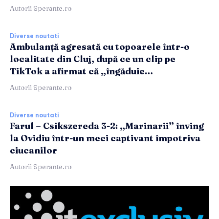
Autorii Sperante.ro
Diverse noutati
Ambulanță agresată cu topoarele într-o
localitate din Cluj, după ce un clip pe
TikTok a afirmat că „îngăduie…
Autorii Sperante.ro
Diverse noutati
Farul – Csikszereda 3-2: „Marinarii” înving
la Ovidiu într-un meci captivant împotriva
ciucanilor
Autorii Sperante.ro