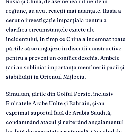
Rusia și China, de asemenea influente în
regiune, au avut reacții mai nuanțate. Rusia a
cerut o investigație imparțială pentru a
clarifica circumstanțele exacte ale
incidentului, în timp ce China a îndemnat toate
părțile să se angajeze în discuții constructive
pentru a preveni un conflict deschis. Ambele
țări au subliniat importanța menținerii păcii și
stabilității în Orientul Mijlociu.
Simultan, țările din Golful Persic, inclusiv
Emiratele Arabe Unite și Bahrain, și-au
exprimat suportul față de Arabia Saudită,
condamnând atacul și reiterând angajamentul
lor față de securitatea regională. Consiliul de