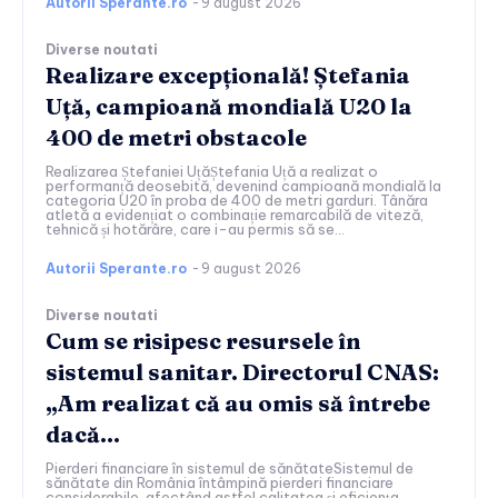
Autorii Sperante.ro
-
9 august 2026
Diverse noutati
Realizare excepțională! Ștefania
Uță, campioană mondială U20 la
400 de metri obstacole
Realizarea Ștefaniei UțăȘtefania Uță a realizat o
performanță deosebită, devenind campioană mondială la
categoria U20 în proba de 400 de metri garduri. Tânăra
atletă a evidențiat o combinație remarcabilă de viteză,
tehnică și hotărâre, care i-au permis să se...
Autorii Sperante.ro
-
9 august 2026
Diverse noutati
Cum se risipesc resursele în
sistemul sanitar. Directorul CNAS:
„Am realizat că au omis să întrebe
dacă…
Pierderi financiare în sistemul de sănătateSistemul de
sănătate din România întâmpină pierderi financiare
considerabile, afectând astfel calitatea și eficiența