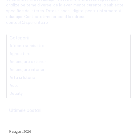
analize pe teme diverse, de la evenimente curente la subiecte
specifice de interes. Este un spațiu digital pentru informare și
educație. Contactati-ne oricand la adresa:
contact@sperante.ro
Categorii
Afaceri si Industrii
Agricultura
Amenajare exterior
Amenajare interior
Arta si Istorie
Auto
Beauty
Ultimele postari
Realizare excepțională! Ștefania Uță, campioană mondială U20
la 400 de metri obstacole
9 august 2026