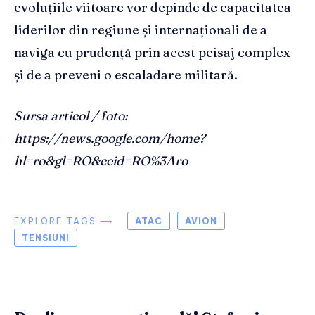
evoluțiile viitoare vor depinde de capacitatea
liderilor din regiune și internaționali de a
naviga cu prudență prin acest peisaj complex
și de a preveni o escaladare militară.
Sursa articol / foto:
https://news.google.com/home?
hl=ro&gl=RO&ceid=RO%3Aro
EXPLORE TAGS ⟶
ATAC
AVION
TENSIUNI