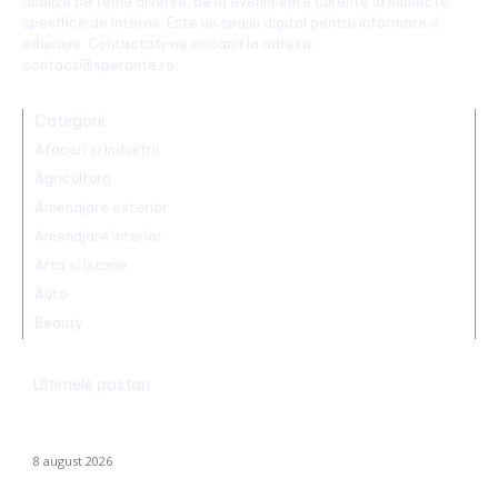
analize pe teme diverse, de la evenimente curente la subiecte
specifice de interes. Este un spațiu digital pentru informare și
educație. Contactati-ne oricand la adresa:
contact@sperante.ro
Categorii
Afaceri si Industrii
Agricultura
Amenajare exterior
Amenajare interior
Arta si Istorie
Auto
Beauty
Ultimele postari
CFR Cluj a încheiat un contract cu Marius Șumudică »
Declarațiile lui Varga și toate informațiile despre acord.
8 august 2026