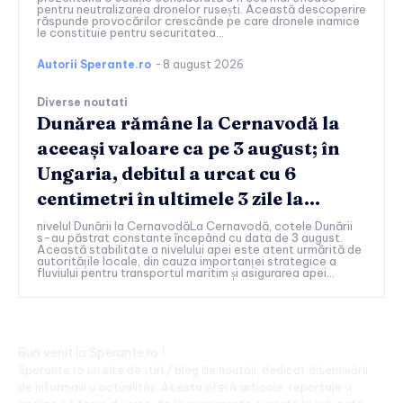
pentru neutralizarea dronelor rusești. Această descoperire
răspunde provocărilor crescânde pe care dronele inamice
le constituie pentru securitatea...
Autorii Sperante.ro
-
8 august 2026
Diverse noutati
Dunărea rămâne la Cernavodă la
aceeași valoare ca pe 3 august; în
Ungaria, debitul a urcat cu 6
centimetri în ultimele 3 zile la...
nivelul Dunării la CernavodăLa Cernavodă, cotele Dunării
s-au păstrat constante începând cu data de 3 august.
Această stabilitate a nivelului apei este atent urmărită de
autoritățile locale, din cauza importanței strategice a
fluviului pentru transportul maritim și asigurarea apei...
Bun venit la Sperante.ro !
Sperante.ro un site de știri / blog de noutăți, dedicat diseminării
de informații și actualități. Acesta oferă articole, reportaje și