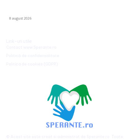
Radu Miruță: „Am găsit cea mai eficientă metodă de a
neutraliza dronelor rusești. Are succes asigurat”
8 august 2026
Link-uri utile
Contact www.Sperante.ro
Politică de confidențialitate
Politica de cookies (GDPR)
© Acest site este creat si administrat de
Sperante.ro
. Toate