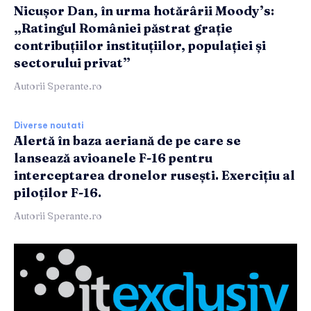
Nicușor Dan, în urma hotărârii Moody’s:
„Ratingul României păstrat grație
contribuțiilor instituțiilor, populației și
sectorului privat”
Autorii Sperante.ro
Diverse noutati
Alertă în baza aeriană de pe care se
lansează avioanele F-16 pentru
interceptarea dronelor rusești. Exercițiu al
piloților F-16.
Autorii Sperante.ro