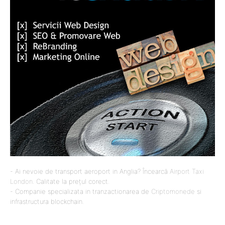
- Ai nevoie de transport aeroport in Anglia? Încearcă
Airport Taxi
London
. Calitate la prețul corect.
- Companie specializata in tranzactionarea de
Criptomonede
si
infrastructura blockchain.