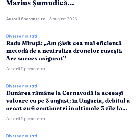
Marius Șumudică...
Autorii Sperante.ro
-
8 august 2026
Diverse noutati
Radu Miruță: „Am găsit cea mai eficientă
metodă de a neutraliza dronelor rusești.
Are succes asigurat”
Autorii Sperante.ro
Diverse noutati
Dunărea rămâne la Cernavodă la aceeași
valoare ca pe 3 august; în Ungaria, debitul a
urcat cu 6 centimetri în ultimele 3 zile la...
Autorii Sperante.ro
Diverse noutati