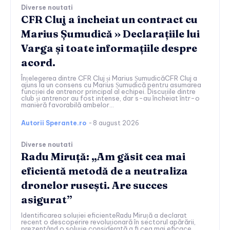
Diverse noutati
CFR Cluj a încheiat un contract cu
Marius Șumudică » Declarațiile lui
Varga și toate informațiile despre
acord.
Înțelegerea dintre CFR Cluj și Marius ȘumudicăCFR Cluj a
ajuns la un consens cu Marius Șumudică pentru asumarea
funcției de antrenor principal al echipei. Discuțiile dintre
club și antrenor au fost intense, dar s-au încheiat într-o
manieră favorabilă ambelor...
Autorii Sperante.ro
-
8 august 2026
Diverse noutati
Radu Miruță: „Am găsit cea mai
eficientă metodă de a neutraliza
dronelor rusești. Are succes
asigurat”
Identificarea soluției eficienteRadu Miruță a declarat
recent o descoperire revoluționară în sectorul apărării,
prezentând o soluție considerată a fi cea mai eficace