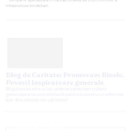
infrastructura blockchain.
Blog de Caritate: Promovam Binele,
Povesti Inspiratoare generale
Blogul nostru este un loc unde ne conectam cu inimi
generoase si ne unim eforturile pentru a construi un viitor mai
bun. Afla ultimele stiri caritabile!
Continuați lectura