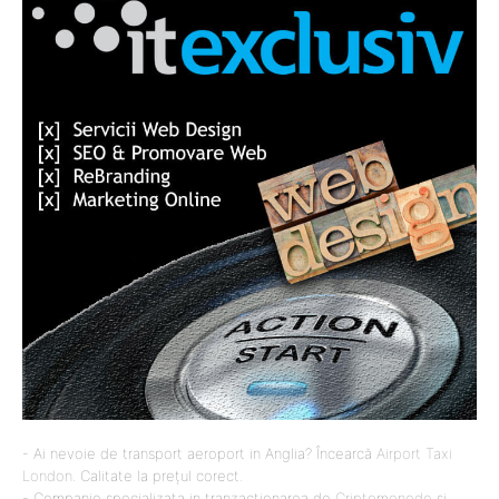
- Ai nevoie de transport aeroport in Anglia? Încearcă
Airport Taxi
London
. Calitate la prețul corect.
- Companie specializata in tranzactionarea de
Criptomonede
si