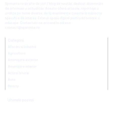
Sperante.ro un site de știri / blog de noutăți, dedicat diseminării
de informații și actualități. Acesta oferă articole, reportaje și
analize pe teme diverse, de la evenimente curente la subiecte
specifice de interes. Este un spațiu digital pentru informare și
educație. Contactati-ne oricand la adresa:
contact@sperante.ro
Categorii
Afaceri si Industrii
Agricultura
Amenajare exterior
Amenajare interior
Arta si Istorie
Auto
Beauty
Ultimele postari
Farul – Csikszereda 3-2: „Marinarii” înving la Ovidiu într-un meci
captivant împotriva ciucanilor