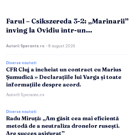
Farul – Csikszereda 3-2: „Marinarii”
înving la Ovidiu într-un...
Autorii Sperante.ro
-
8 august 2026
Diverse noutati
CFR Cluj a încheiat un contract cu Marius
Șumudică » Declarațiile lui Varga și toate
informațiile despre acord.
Autorii Sperante.ro
Diverse noutati
Radu Miruță: „Am găsit cea mai eficientă
metodă de a neutraliza dronelor rusești.
Are succes asigurat”