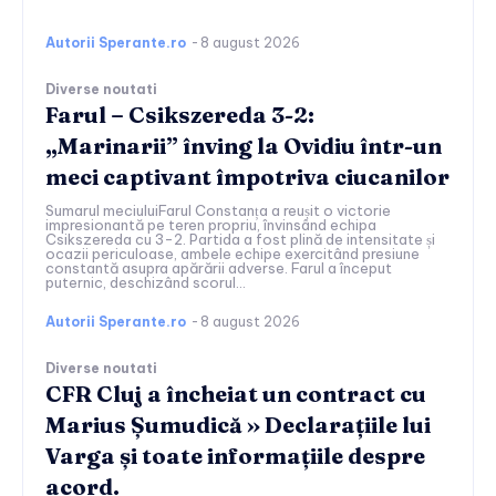
Autorii Sperante.ro
-
8 august 2026
Diverse noutati
Farul – Csikszereda 3-2:
„Marinarii” înving la Ovidiu într-un
meci captivant împotriva ciucanilor
Sumarul meciuluiFarul Constanța a reușit o victorie
impresionantă pe teren propriu, învinsând echipa
Csikszereda cu 3-2. Partida a fost plină de intensitate și
ocazii periculoase, ambele echipe exercitând presiune
constantă asupra apărării adverse. Farul a început
puternic, deschizând scorul...
Autorii Sperante.ro
-
8 august 2026
Diverse noutati
CFR Cluj a încheiat un contract cu
Marius Șumudică » Declarațiile lui
Varga și toate informațiile despre
acord.