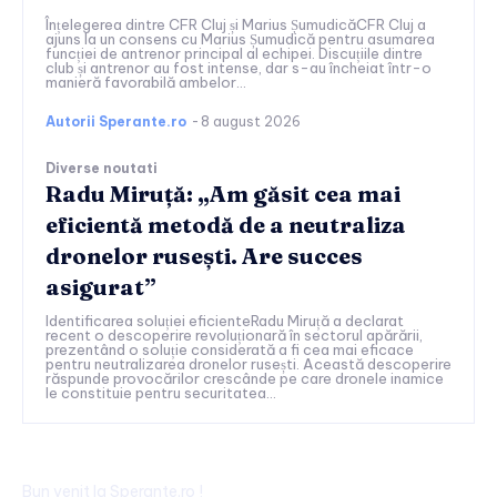
Înțelegerea dintre CFR Cluj și Marius ȘumudicăCFR Cluj a
ajuns la un consens cu Marius Șumudică pentru asumarea
funcției de antrenor principal al echipei. Discuțiile dintre
club și antrenor au fost intense, dar s-au încheiat într-o
manieră favorabilă ambelor...
Autorii Sperante.ro
-
8 august 2026
Diverse noutati
Radu Miruță: „Am găsit cea mai
eficientă metodă de a neutraliza
dronelor rusești. Are succes
asigurat”
Identificarea soluției eficienteRadu Miruță a declarat
recent o descoperire revoluționară în sectorul apărării,
prezentând o soluție considerată a fi cea mai eficace
pentru neutralizarea dronelor rusești. Această descoperire
răspunde provocărilor crescânde pe care dronele inamice
le constituie pentru securitatea...
Bun venit la Sperante.ro !